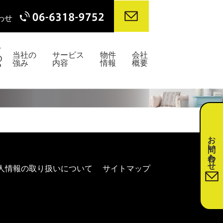
わせ
T
当社の
サービス
物件
会社
O
強み
内容
情報
概要
P
お問い合わせ
人情報の取り扱いについて
サイトマップ